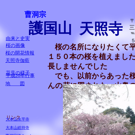
曹洞宗
〒
護国山
天照寺
三
由来と史実
桜の画像
桜の名所になりたくて平
桜の開花情報
１５０本の桜を植えまし
天照寺伽藍
長しませんでした
花見の様子
でも、以前からあった桜
平成20年行事
地 図
んの花に囲まれた 山奥
リンク
大本山永平寺
大本山総持寺