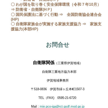
〇 わが国を取り巻く安全保障環境（令和７年10月）
⇒ 防衛省・自衛隊(HＰ)
〇 国民保護法に基づく行動 ⇒ 全国防衛協会連合会
(HP)
〇 自衛隊家族会が実施する家族支援協力 ⇒ 家族支
援協力(本部HP)
お問合せ
自衛隊関係
（三重県伊賀地域）
自衛隊三重地方協力本部
伊賀地域事務所
〒518-0836 伊賀市緑ヶ丘本町1507-3
TEL（FAX) 0595-21-6720
Mail :
mie.pco-iga@rct.gsdf.mod.go.jp