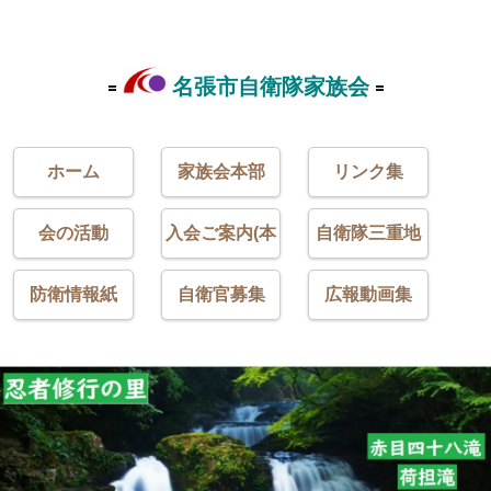
名張市自衛隊家族会
ホーム
家族会本部
リンク集
会の活動
入会ご案内(本
自衛隊三重地
部)
本
防衛情報紙
自衛官募集
広報動画集
「おやばと」
（三重地本）
(本部)