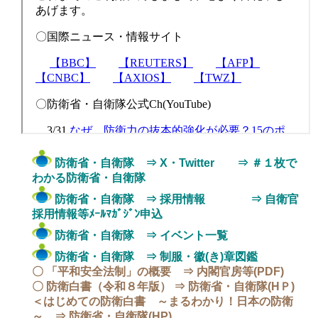
防衛省・自衛隊 ⇒ X・Twitter
⇒ ＃１枚で
わかる防衛省・自衛隊
防衛省・自衛隊 ⇒ 採用情報
⇒ 自衛官
採用情報等ﾒｰﾙﾏｶﾞｼﾞﾝ申込
防衛省・自衛隊 ⇒ イベント一覧
防衛省・自衛隊 ⇒ 制服・徽(き)章図鑑
〇 「平和安全法制」の概要 ⇒ 内閣官房等(PDF)
〇 防衛白書（令和８年版） ⇒ 防衛省・自衛隊(HＰ)
＜はじめての防衛白書 ～まるわかり！日本の防衛
～ ⇒ 防衛省・自衛隊(HP)